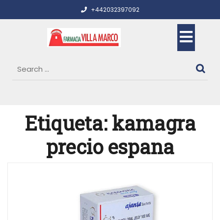
Skip
+442032397092
to
content
Op
But
Etiqueta:
kamagra
precio espana