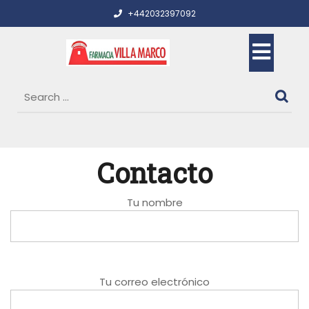
Skip
+442032397092
to
content
Op
But
Contacto
Tu nombre
Tu correo electrónico